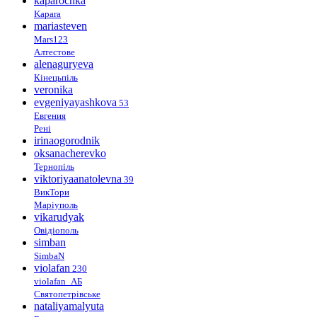
kaparochka
Kapara
mariasteven
Mars123
Алтестове
alenaguryeva
Кінецьпіль
veronika
evgeniyayashkova
53
Евгения
Рені
irinaogorodnik
oksanacherevko
Тернопіль
viktoriyaanatolevna
39
ВикТори
Маріуполь
vikarudyak
Овідіополь
simban
SimbaN
violafan
230
violafan_АБ
Святопетрівське
nataliyamalyuta