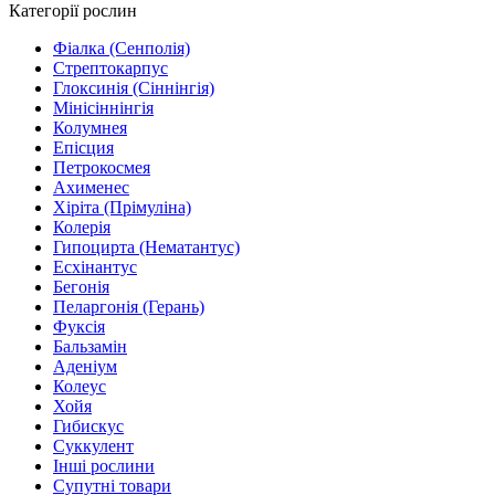
Категорії рослин
Фіалка (Сенполія)
Стрептокарпус
Глоксинія (Сіннінгія)
Мінісіннінгія
Колумнея
Епісция
Петрокосмея
Ахименес
Хіріта (Прімуліна)
Колерія
Гипоцирта (Нематантус)
Есхінантус
Бегонія
Пеларгонія (Герань)
Фуксія
Бальзамін
Аденіум
Колеус
Хойя
Гибискус
Суккулент
Інші рослини
Супутні товари