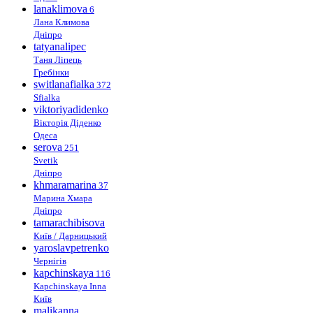
lanaklimova
6
Лана Климова
Дніпро
tatyanalipec
Таня Ліпець
Гребінки
switlanafialka
372
Sfialka
viktoriyadidenko
Вікторія Діденко
Одеса
serova
251
Svetik
Дніпро
khmaramarina
37
Марина Хмара
Дніпро
tamarachibisova
Київ / Дарницький
yaroslavpetrenko
Чернігів
kapchinskaya
116
Kapchinskaya Inna
Київ
malikanna