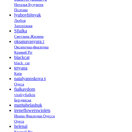
Наталья Бузуверя
Полтава
lyubovhijnyak
Любов
Запоріжжя
Sfialka
Светлана Жилина
oksanavasyura
2
Оксаночка-фиалочка
Кривий Ріг
blackcat
black_cat
tetyana
Київ
natalyanoskova
6
Одеса
fialkavdom
vitaliyfialkin
Бердянськ
maritabelashuk
ireneflowerswiolets
Ирина Фиалочки Одесса
Одеса
helenal
Кривий Ріг