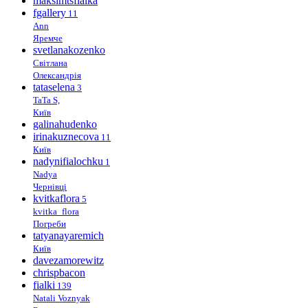
maksimtsfialka
fgallery
11
Ann
Яремче
svetlanakozenko
Світлана
Олександрія
tataselena
3
TaTa S,
Київ
galinahudenko
irinakuznecova
11
Київ
nadynifialochku
1
Nadya
Чернівці
kvitkaflora
5
kvitka_flora
Погреби
tatyanayaremich
Київ
davezamorewitz
chrispbacon
fialki
139
Natali Voznyak