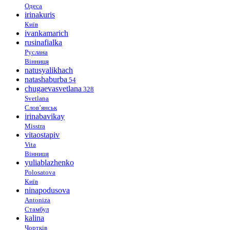
Одеса
irinakuris
Київ
ivankamarich
rusinafialka
Руслана
Вінниця
natusyalikhach
natashaburba
54
chugaevasvetlana
328
Svetlana
Слов’янськ
irinabavikay
Misstra
vitaostapiv
Vita
Вінниця
yuliablazhenko
Polosatova
Київ
ninapodusova
Antoniza
Стамбул
kalina
Чортків