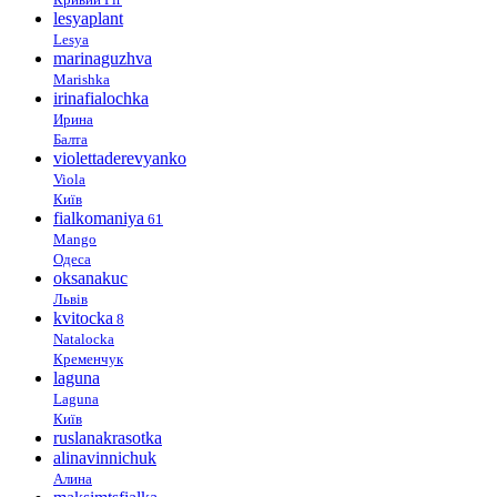
lesyaplant
Lesya
marinaguzhva
Marishka
irinafialochka
Ирина
Балта
violettaderevyanko
Viola
Київ
fialkomaniya
61
Mango
Одеса
oksanakuc
Львів
kvitocka
8
Natalocka
Кременчук
laguna
Laguna
Київ
ruslanakrasotka
alinavinnichuk
Алина