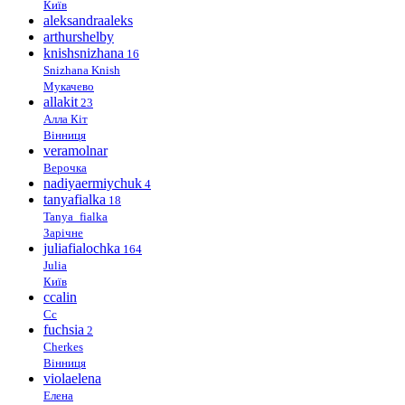
Київ
aleksandraaleks
arthurshelby
knishsnizhana
16
Snizhana Knish
Мукачево
allakit
23
Алла Кіт
Вінниця
veramolnar
Верочка
nadiyaermiychuk
4
tanyafialka
18
Tanya_fialka
Зарічне
juliafialochka
164
Julia
Київ
ccalin
Cc
fuchsia
2
Cherkes
Вінниця
violaelena
Елена