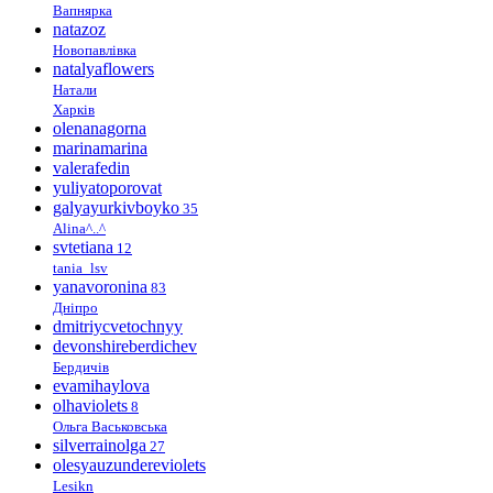
Вапнярка
natazoz
Новопавлівка
natalyaflowers
Натали
Харків
olenanagorna
marinamarina
valerafedin
yuliyatoporovat
galyayurkivboyko
35
Alina^..^
svtetiana
12
tania_lsv
yanavoronina
83
Дніпро
dmitriycvetochnyy
devonshireberdichev
Бердичів
evamihaylova
olhaviolets
8
Ольга Васьковська
silverrainolga
27
olesyauzundereviolets
Lesikn