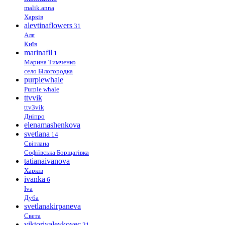
malik.anna
Харків
alevtinaflowers
31
Аля
Київ
marinafil
1
Марина Тимченко
село Білогородка
purplewhale
Purple whale
ttvvik
ttv3vik
Дніпро
elenamashenkova
svetlana
14
Світлана
Софіївська Борщагівка
tatianaivanova
Харків
ivanka
6
Iva
Дуба
svetlanakirpaneva
Света
viktoriyalevkovec
21