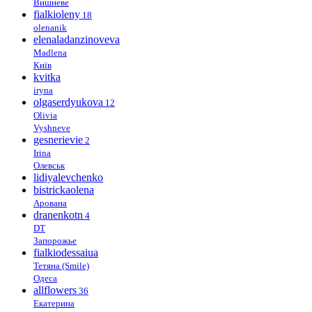
Вишневе
fialkioleny
18
olenanik
elenaladanzinoveva
Madlena
Київ
kvitka
iryna
olgaserdyukova
12
Olivia
Vyshneve
gesnerievie
2
Irina
Олевськ
lidiyalevchenko
bistrickaolena
Арована
dranenkotn
4
DT
Запорожье
fialkiodessaiua
Тетяна (Smile)
Одеса
allflowers
36
Екатерина