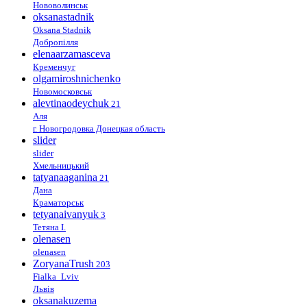
Нововолинськ
oksanastadnik
Oksana Stadnik
Добропілля
elenaarzamasceva
Кременчуг
olgamiroshnichenko
Новомосковськ
alevtinaodeychuk
21
Аля
г. Новогродовка Донецкая область
slider
slider
Хмельницький
tatyanaaganina
21
Дана
Краматорськ
tetyanaivanyuk
3
Тетяна І.
olenasen
olenasen
ZoryanaTrush
203
Fialka_Lviv
Львів
oksanakuzema