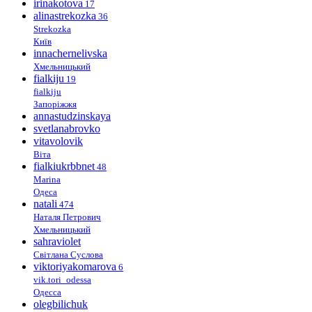
irinakotova
17
alinastrekozka
36
Strekozka
Київ
innachernelivska
Хмельницький
fialkiju
19
fialkiju
Запоріжжя
annastudzinskaya
svetlanabrovko
vitavolovik
Віта
fialkiukrbbnet
48
Marina
Одеса
natali
474
Наталя Петрович
Хмельницький
sahraviolet
Світлана Суслова
viktoriyakomarova
6
vik.tori_odessa
Одесса
olegbilichuk