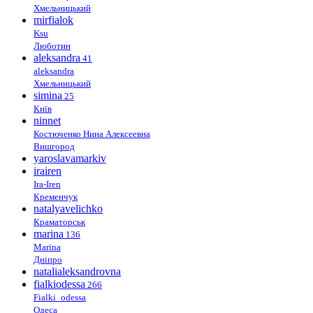
Хмельницький
mirfialok
Ksu
Люботин
aleksandra
41
aleksandra
Хмельницький
simina
25
Київ
ninnet
Костюченко Нина Алексеевна
Вишгород
yaroslavamarkiv
irairen
Ira-Iren
Кременчук
natalyavelichko
Краматорськ
marina
136
Marina
Дніпро
natalialeksandrovna
fialkiodessa
266
Fialki_odessa
Одеса