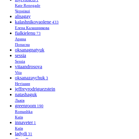
Kate Renegade
Чернівці
alisagay
kalashnikovaolene
433
Елена Калашникова
fialkielenu
73
Арина
Попасна
oksanagnatyuk
sessia
Sessia
vitaandrosova
Vita
oksanazaychuk
3
Нетішин
jeffreyrodriguezstein
natashaguk
Львів
greenroom
190
Romashka
Київ
innaveter
1
Київ
ladydi
31