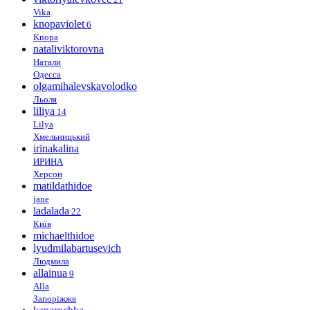
Vika
knopaviolet
6
Knopa
nataliviktorovna
Натали
Одесса
olgamihalevskavolodko
Льоля
liliya
14
Lilya
Хмельницький
irinakalina
ИРИНА
Херсон
matildathidoe
jane
ladalada
22
Київ
michaelthidoe
lyudmilabartusevich
Людмила
allainua
9
Alla
Запоріжжя