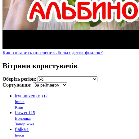
Как заставить позеленеть белых деток фиалок?
Вітрини користувачів
Оберіть регіон:
Сортування:
irynanizenko
117
Ірина
Київ
flower
115
Волошка
Запоріжжя
fialka
1
Інеса