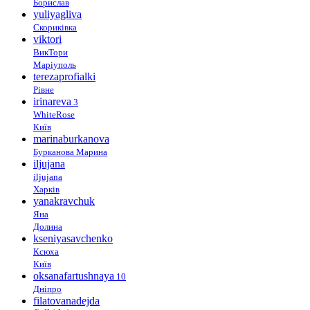
Борислав
yuliyagliva
Скориківка
viktori
ВикТори
Маріуполь
terezaprofialki
Рівне
irinareva
3
WhiteRose
Київ
marinaburkanova
Бурканова Марина
iljujana
iljujana
Харків
yanakravchuk
Яна
Долина
kseniyasavchenko
Ксюха
Київ
oksanafartushnaya
10
Дніпро
filatovanadejda