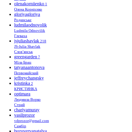
olenakorniienko
1
Олена Корнієнко
gloriyagloriya
Родинське
ludmilaodnovolik
Ludmila Odnovilik
Глеваха
jsjuliashavlak
218
JS-Julia Shavlak
Слов’янськ
greengarden
7
Міла Брац
tatyanaantonova
Первомайский
jeffreychangsky
kristinka
2
КРИСТИНКА
optimara
Людмила Ворко
Стрий
chariyamuray
vasilprozor
vdprozor@gmail.com
Самбір
buzuveryanatalya