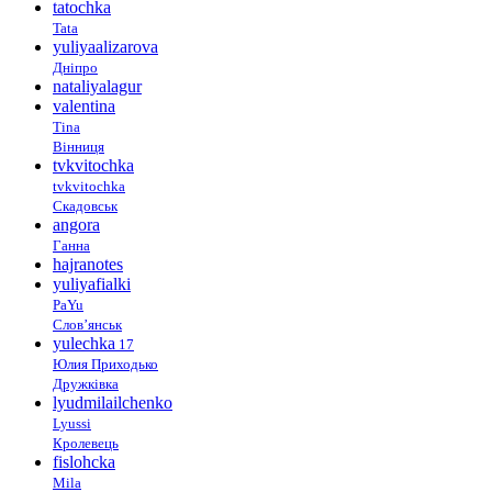
tatochka
Tata
yuliyaalizarova
Дніпро
nataliyalagur
valentina
Tina
Вінниця
tvkvitochka
tvkvitochka
Скадовськ
angora
Ганна
hajranotes
yuliyafialki
PaYu
Слов’янськ
yulechka
17
Юлия Приходько
Дружківка
lyudmilailchenko
Lyussi
Кролевець
fislohcka
Mila