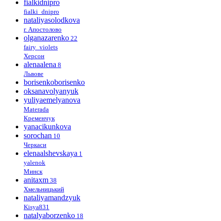
fialkidnipro
fialki_dnipro
nataliyasolodkova
г. Апостолово
olganazarenko
22
fairy_violets
Херсон
alenaalena
8
Львове
borisenkoborisenko
oksanavolyanyuk
yuliyaemelyanova
Materada
Кременчук
yanacikunkova
sorochan
10
Черкаси
elenaalshevskaya
1
yalenok
Минск
anitaxm
38
Хмельницький
nataliyamandzyuk
Kisya831
natalyaborzenko
18