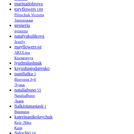
marinadobrova
toryflowers
189
Pilipchuk Victoria
Запоріжжя
gesneria
gesneria
natalyakulikova
Jewely
mayflowers
68
AKULina
Кременчук
lyudmilashpak
ksyushagodarenko
panifialka
3
Вікторія Зуб
Луцьк
nataliabuno
55
NataliaBuno
Львів
fialkiotanastasii
1
Винница
katerinanikolaychuk
Keit- Niko
Київ
fialochki
16