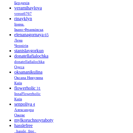
Бердичів
veramihaylova
veron6767
rinayklyn
Ірина.
Івано-Франківськ
elenanagornaya
65
Лена
Чернігів
stanislavgorkun
donatellafialochka
donatellafialochka
Одеса
oksananikulina
Оксана Никулина
Київ
flowerholic
31
InnaFlowerholic
Київ
senpoliya
4
Александра
Ожеве
mylkoruchnoyraboty
hasslefree
_hassle_free_