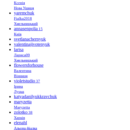
Ксенія
Нова Ушиця
yaremchuk
Fialka2018
Хмельницький
annasenpolia
15
Київ
svetlanachernyuk
valentinajivotenyuk
larisa
Лариса09
Хмельницький
flowersforhouse
Валентина
Вінниця
violetstudio
37
Ірина
Луцьк
katyadanilyukkravchuk
maryzetta
Maryzetta
zolotko
38
Харків
elenahl
Альона фіалка