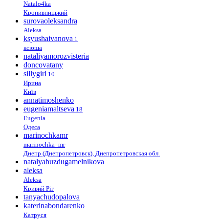
Natalo4ka
Кропивницький
surovaoleksandra
Aleksa
ksyushaivanova
1
ксюша
nataliyamorozvisteria
doncovatany
sillygirl
10
Ирина
Київ
annatimoshenko
eugeniamaltseva
18
Eugenia
Одеса
marinochkamr
marinochka_mr
Днепр (Днепропетровск), Днепропетровская обл.
natalyabuzdugamelnikova
aleksa
Aleksa
Кривий Ріг
tanyachudopalova
katerinabondarenko
Катруся