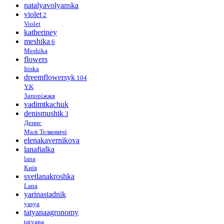
natalyavolyanska
violet
2
Violet
katheriney
meshika
6
Meshika
flowers
Iriska
dreemflowersyk
104
Y.K
Запоріжжя
vadimtkachuk
denismushik
3
Денис
Малі Телковичі
elenakavernikova
lanafialka
lana
Київ
svetlanakroshka
Lana
yarinastadnik
yasya
tatyanaagronomy
tatyana