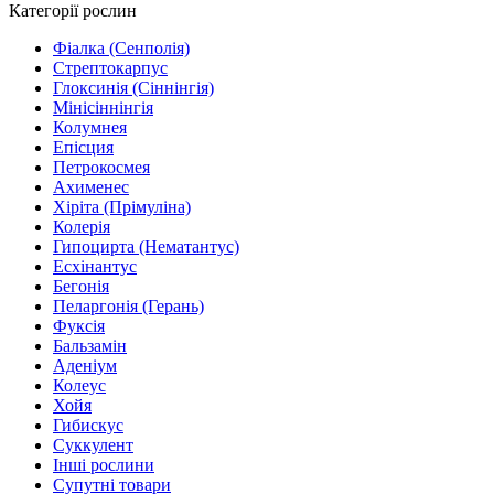
Категорії рослин
Фіалка (Сенполія)
Стрептокарпус
Глоксинія (Сіннінгія)
Мінісіннінгія
Колумнея
Епісция
Петрокосмея
Ахименес
Хіріта (Прімуліна)
Колерія
Гипоцирта (Нематантус)
Есхінантус
Бегонія
Пеларгонія (Герань)
Фуксія
Бальзамін
Аденіум
Колеус
Хойя
Гибискус
Суккулент
Інші рослини
Супутні товари