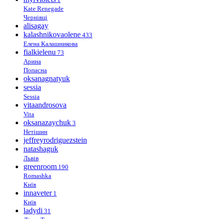
Kate Renegade
Чернівці
alisagay
kalashnikovaolene
433
Елена Калашникова
fialkielenu
73
Арина
Попасна
oksanagnatyuk
sessia
Sessia
vitaandrosova
Vita
oksanazaychuk
3
Нетішин
jeffreyrodriguezstein
natashaguk
Львів
greenroom
190
Romashka
Київ
innaveter
1
Київ
ladydi
31