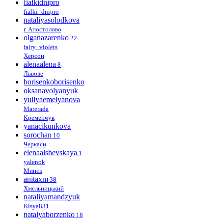
fialkidnipro
fialki_dnipro
nataliyasolodkova
г. Апостолово
olganazarenko
22
fairy_violets
Херсон
alenaalena
8
Львове
borisenkoborisenko
oksanavolyanyuk
yuliyaemelyanova
Materada
Кременчук
yanacikunkova
sorochan
10
Черкаси
elenaalshevskaya
1
yalenok
Минск
anitaxm
38
Хмельницький
nataliyamandzyuk
Kisya831
natalyaborzenko
18