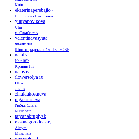
Київ
ekaterinaperebajlo
7
Перебайло Екатерина
yuliyanovikova
Ulia
м. Слов'янськ
valentinavasyuta
Фіалкапіл
Кіровоградська обл. ПЕТРОВЕ
natalish
NataliSh
Кривий Ріг
natasav
flowersolya
10
Olya
Львів
zinaidakosareva
olgakoroleva
Рыбка Ольга
Миколаїв
tatyanakruglyak
oksanagorodeckaya
Aksyta
Миколаїв
myrviolets
1