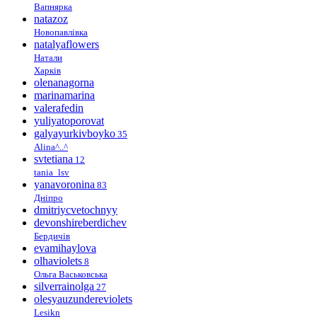
Вапнярка
natazoz
Новопавлівка
natalyaflowers
Натали
Харків
olenanagorna
marinamarina
valerafedin
yuliyatoporovat
galyayurkivboyko
35
Alina^..^
svtetiana
12
tania_lsv
yanavoronina
83
Дніпро
dmitriycvetochnyy
devonshireberdichev
Бердичів
evamihaylova
olhaviolets
8
Ольга Васьковська
silverrainolga
27
olesyauzundereviolets
Lesikn