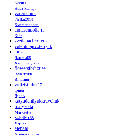
Ксенія
Нова Ушиця
yaremchuk
Fialka2018
Хмельницький
annasenpolia
15
Київ
svetlanachernyuk
valentinajivotenyuk
larisa
Лариса09
Хмельницький
flowersforhouse
Валентина
Вінниця
violetstudio
37
Ірина
Луцьк
katyadanilyukkravchuk
maryzetta
Maryzetta
zolotko
38
Харків
elenahl
Альона фіалка