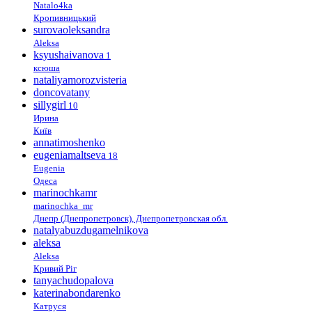
Natalo4ka
Кропивницький
surovaoleksandra
Aleksa
ksyushaivanova
1
ксюша
nataliyamorozvisteria
doncovatany
sillygirl
10
Ирина
Київ
annatimoshenko
eugeniamaltseva
18
Eugenia
Одеса
marinochkamr
marinochka_mr
Днепр (Днепропетровск), Днепропетровская обл.
natalyabuzdugamelnikova
aleksa
Aleksa
Кривий Ріг
tanyachudopalova
katerinabondarenko
Катруся