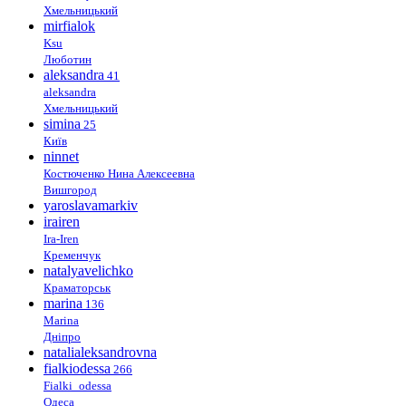
Хмельницький
mirfialok
Ksu
Люботин
aleksandra
41
aleksandra
Хмельницький
simina
25
Київ
ninnet
Костюченко Нина Алексеевна
Вишгород
yaroslavamarkiv
irairen
Ira-Iren
Кременчук
natalyavelichko
Краматорськ
marina
136
Marina
Дніпро
natalialeksandrovna
fialkiodessa
266
Fialki_odessa
Одеса