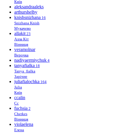
Київ
aleksandraaleks
arthurshelby
knishsnizhana
16
Snizhana Knish
Мукачево
allakit
23
Алла Кіт
Вінниця
veramolnar
Верочка
nadiyaermiychuk
4
tanyafialka
18
Tanya_fialka
Зарічне
juliafialochka
164
Julia
Київ
ccalin
Cc
fuchsia
2
Cherkes
Вінниця
violaelena
Елена