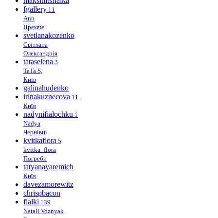
maksimtsfialka
fgallery
11
Ann
Яремче
svetlanakozenko
Світлана
Олександрія
tataselena
3
TaTa S,
Київ
galinahudenko
irinakuznecova
11
Київ
nadynifialochku
1
Nadya
Чернівці
kvitkaflora
5
kvitka_flora
Погреби
tatyanayaremich
Київ
davezamorewitz
chrispbacon
fialki
139
Natali Voznyak