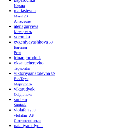
kaparochka
Kapara
mariasteven
Mars123
Алтестове
alenaguryeva
Кінецьпіль
veronika
evgeniyayashkova
53
Евгения
Рені
irinaogorodnik
oksanacherevko
Тернопіль
viktoriyaanatolevna
39
ВикТори
Маріуполь
vikarudyak
Овідіополь
simban
SimbaN
violafan
230
violafan_АБ
Святопетрівське
nataliyamalyuta