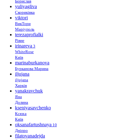
Борислав
yuliyagliva
Скориківка
viktori
ВикТори
Маріуполь
terezaprofialki
Рівне
irinareva
3
WhiteRose
Київ
marinaburkanova
Бурканова Марина
iljujana
iljujana
Харків
yanakravchuk
Яна
Долина
kseniyasavchenko
Ксюха
Київ
oksanafartushnaya
10
Дніпро
filatovanadejda