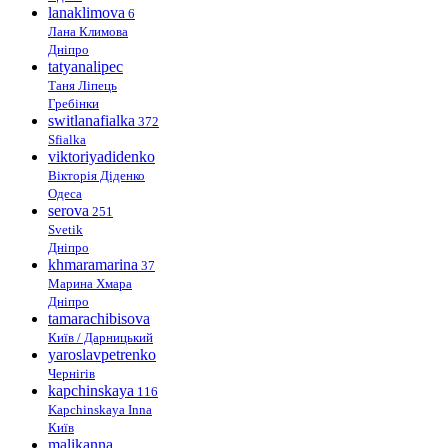
lanaklimova
6
Лана Климова
Дніпро
tatyanalipec
Таня Ліпець
Гребінки
switlanafialka
372
Sfialka
viktoriyadidenko
Вікторія Діденко
Одеса
serova
251
Svetik
Дніпро
khmaramarina
37
Марина Хмара
Дніпро
tamarachibisova
Київ / Дарницький
yaroslavpetrenko
Чернігів
kapchinskaya
116
Kapchinskaya Inna
Київ
malikanna