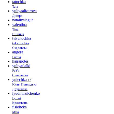
tatochka
Tata
yuliyaalizarova
Дніпро
nataliyalagur
valentina
Tina
Вінниця
tvkvitochka
tvkvitochka
Скадовськ
angora
Ганна
hajranotes
yuliyafialki
PaYu
Слов’янськ
yulechka
17
Юлия Приходько
Дружківка
lyudmilailchenko
Lyussi
Кролевець
fislohcka
Mila