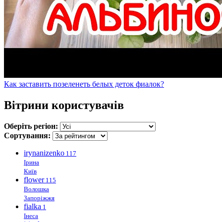
Как заставить позеленеть белых деток фиалок?
Вітрини користувачів
Оберіть регіон:
Сортування:
irynanizenko
117
Ірина
Київ
flower
115
Волошка
Запоріжжя
fialka
1
Інеса