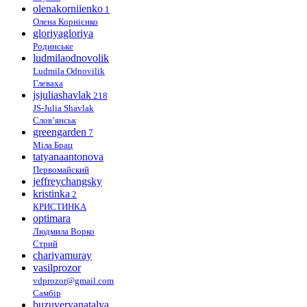
olenakorniienko
1
Олена Корнієнко
gloriyagloriya
Родинське
ludmilaodnovolik
Ludmila Odnovilik
Глеваха
jsjuliashavlak
218
JS-Julia Shavlak
Слов’янськ
greengarden
7
Міла Брац
tatyanaantonova
Первомайский
jeffreychangsky
kristinka
2
КРИСТИНКА
optimara
Людмила Ворко
Стрий
chariyamuray
vasilprozor
vdprozor@gmail.com
Самбір
buzuveryanatalya