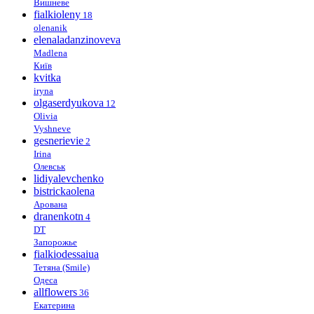
Вишневе
fialkioleny
18
olenanik
elenaladanzinoveva
Madlena
Київ
kvitka
iryna
olgaserdyukova
12
Olivia
Vyshneve
gesnerievie
2
Irina
Олевськ
lidiyalevchenko
bistrickaolena
Арована
dranenkotn
4
DT
Запорожье
fialkiodessaiua
Тетяна (Smile)
Одеса
allflowers
36
Екатерина