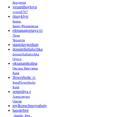
Бердичів
veramihaylova
veron6767
rinayklyn
Ірина.
Івано-Франківськ
elenanagornaya
65
Лена
Чернігів
stanislavgorkun
donatellafialochka
donatellafialochka
Одеса
oksananikulina
Оксана Никулина
Київ
flowerholic
31
InnaFlowerholic
Київ
senpoliya
4
Александра
Ожеве
mylkoruchnoyraboty
hasslefree
_hassle_free_