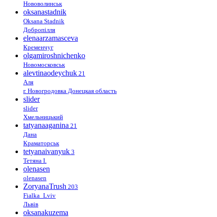
Нововолинськ
oksanastadnik
Oksana Stadnik
Добропілля
elenaarzamasceva
Кременчуг
olgamiroshnichenko
Новомосковськ
alevtinaodeychuk
21
Аля
г. Новогродовка Донецкая область
slider
slider
Хмельницький
tatyanaaganina
21
Дана
Краматорськ
tetyanaivanyuk
3
Тетяна І.
olenasen
olenasen
ZoryanaTrush
203
Fialka_Lviv
Львів
oksanakuzema