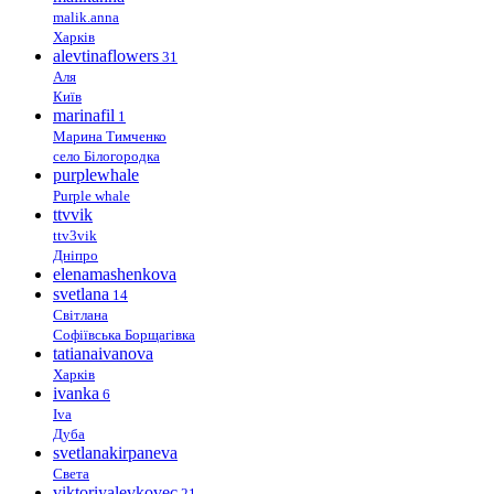
malik.anna
Харків
alevtinaflowers
31
Аля
Київ
marinafil
1
Марина Тимченко
село Білогородка
purplewhale
Purple whale
ttvvik
ttv3vik
Дніпро
elenamashenkova
svetlana
14
Світлана
Софіївська Борщагівка
tatianaivanova
Харків
ivanka
6
Iva
Дуба
svetlanakirpaneva
Света
viktoriyalevkovec
21