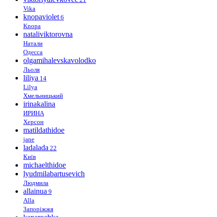
Vika
knopaviolet
6
Knopa
nataliviktorovna
Натали
Одесса
olgamihalevskavolodko
Льоля
liliya
14
Lilya
Хмельницький
irinakalina
ИРИНА
Херсон
matildathidoe
jane
ladalada
22
Київ
michaelthidoe
lyudmilabartusevich
Людмила
allainua
9
Alla
Запоріжжя