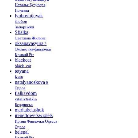
Наталья Бузуверя
Полтава
lyubovhijnyak
Любов
Запоріжжя
Sfialka
Светлана Жилина
oksanavasyura
2
Оксаночка-фиалочка
Кривий Ріг
blackcat
black_cat
tetyana
Київ
natalyanoskova
6
Одеса
fialkavdom
vitaliyfialkin
Бердянськ
maritabelashuk
ireneflowerswiolets
Ирина Фиалочки Одесса
Одеса
helenal
Кривий Ріг