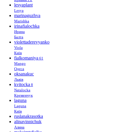
lesyaplant
Lesya
marinaguzhva
Marishka
irinafialochka
Ирина
Балта
violettaderevyanko
Viola
Київ
fialkomaniya
61
Mango
Одеса
oksanakuc
Львів
kvitocka
8
Natalocka
Кременчук
laguna
Laguna
Київ
ruslanakrasotka
alinavinnichuk
Алина