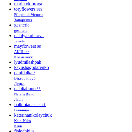
marinadobrova
toryflowers
189
Pilipchuk Victoria
Запоріжжя
gesneria
gesneria
natalyakulikova
Jewely
mayflowers
68
AKULina
Кременчук
lyudmilashpak
ksyushagodarenko
panifialka
3
Вікторія Зуб
Луцьк
nataliabuno
55
NataliaBuno
Львів
fialkiotanastasii
1
Винница
katerinanikolaychuk
Keit- Niko
Київ
fialochki
16