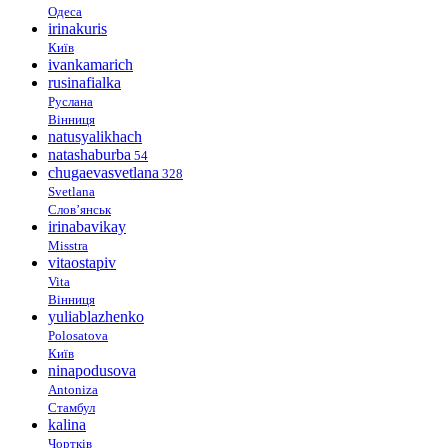
Одеса
irinakuris
Київ
ivankamarich
rusinafialka
Руслана
Вінниця
natusyalikhach
natashaburba
54
chugaevasvetlana
328
Svetlana
Слов’янськ
irinabavikay
Misstra
vitaostapiv
Vita
Вінниця
yuliablazhenko
Polosatova
Київ
ninapodusova
Antoniza
Стамбул
kalina
Чортків