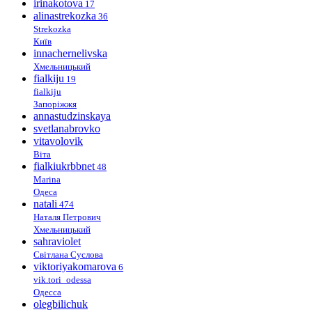
irinakotova
17
alinastrekozka
36
Strekozka
Київ
innachernelivska
Хмельницький
fialkiju
19
fialkiju
Запоріжжя
annastudzinskaya
svetlanabrovko
vitavolovik
Віта
fialkiukrbbnet
48
Marina
Одеса
natali
474
Наталя Петрович
Хмельницький
sahraviolet
Світлана Суслова
viktoriyakomarova
6
vik.tori_odessa
Одесса
olegbilichuk