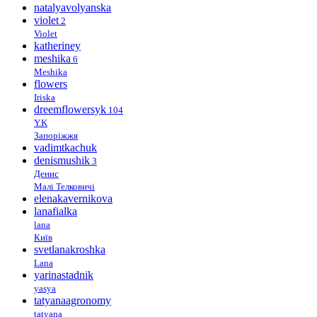
natalyavolyanska
violet
2
Violet
katheriney
meshika
6
Meshika
flowers
Iriska
dreemflowersyk
104
Y.K
Запоріжжя
vadimtkachuk
denismushik
3
Денис
Малі Телковичі
elenakavernikova
lanafialka
lana
Київ
svetlanakroshka
Lana
yarinastadnik
yasya
tatyanaagronomy
tatyana