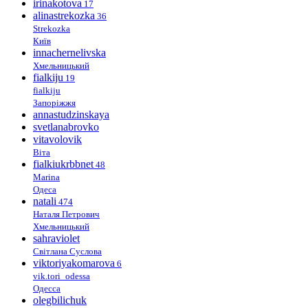
irinakotova
17
alinastrekozka
36
Strekozka
Київ
innachernelivska
Хмельницький
fialkiju
19
fialkiju
Запоріжжя
annastudzinskaya
svetlanabrovko
vitavolovik
Віта
fialkiukrbbnet
48
Marina
Одеса
natali
474
Наталя Петрович
Хмельницький
sahraviolet
Світлана Суслова
viktoriyakomarova
6
vik.tori_odessa
Одесса
olegbilichuk