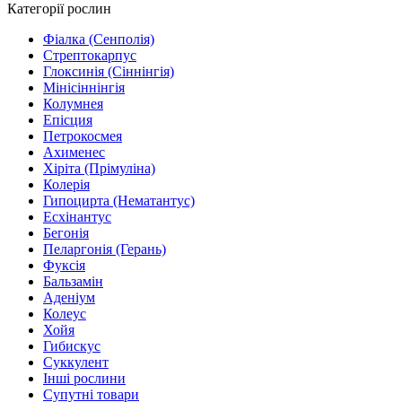
Категорії рослин
Фіалка (Сенполія)
Стрептокарпус
Глоксинія (Сіннінгія)
Мінісіннінгія
Колумнея
Епісция
Петрокосмея
Ахименес
Хіріта (Прімуліна)
Колерія
Гипоцирта (Нематантус)
Есхінантус
Бегонія
Пеларгонія (Герань)
Фуксія
Бальзамін
Аденіум
Колеус
Хойя
Гибискус
Суккулент
Інші рослини
Супутні товари