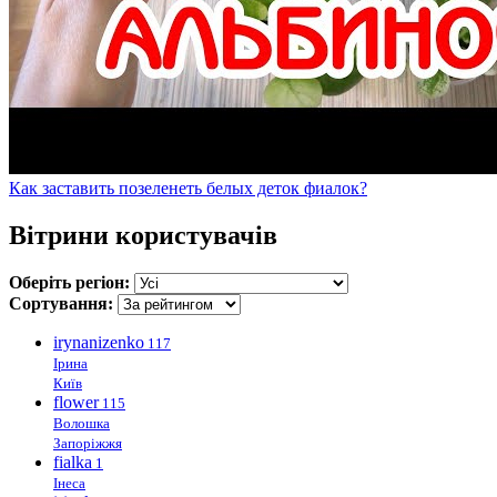
Как заставить позеленеть белых деток фиалок?
Вітрини користувачів
Оберіть регіон:
Сортування:
irynanizenko
117
Ірина
Київ
flower
115
Волошка
Запоріжжя
fialka
1
Інеса