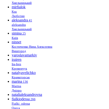
Хмельницький
mirfialok
Ksu
Люботин
aleksandra
41
aleksandra
Хмельницький
simina
25
Київ
ninnet
Костюченко Нина Алексеевна
Вишгород
yaroslavamarkiv
irairen
Ira-Iren
Кременчук
natalyavelichko
Краматорськ
marina
136
Marina
Дніпро
natalialeksandrovna
fialkiodessa
266
Fialki_odessa
Одеса