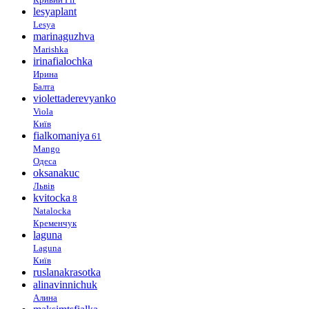
lesyaplant
Lesya
marinaguzhva
Marishka
irinafialochka
Ирина
Балта
violettaderevyanko
Viola
Київ
fialkomaniya
61
Mango
Одеса
oksanakuc
Львів
kvitocka
8
Natalocka
Кременчук
laguna
Laguna
Київ
ruslanakrasotka
alinavinnichuk
Алина