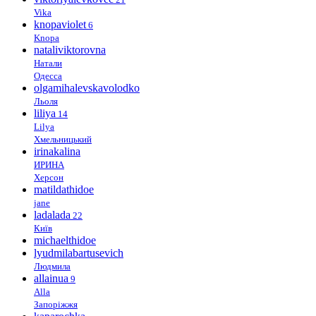
Vika
knopaviolet
6
Knopa
nataliviktorovna
Натали
Одесса
olgamihalevskavolodko
Льоля
liliya
14
Lilya
Хмельницький
irinakalina
ИРИНА
Херсон
matildathidoe
jane
ladalada
22
Київ
michaelthidoe
lyudmilabartusevich
Людмила
allainua
9
Alla
Запоріжжя