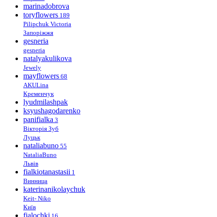
marinadobrova
toryflowers
189
Pilipchuk Victoria
Запоріжжя
gesneria
gesneria
natalyakulikova
Jewely
mayflowers
68
AKULina
Кременчук
lyudmilashpak
ksyushagodarenko
panifialka
3
Вікторія Зуб
Луцьк
nataliabuno
55
NataliaBuno
Львів
fialkiotanastasii
1
Винница
katerinanikolaychuk
Keit- Niko
Київ
fialochki
16