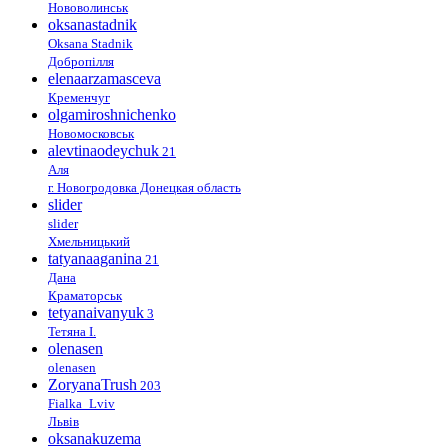
Нововолинськ
oksanastadnik
Oksana Stadnik
Добропілля
elenaarzamasceva
Кременчуг
olgamiroshnichenko
Новомосковськ
alevtinaodeychuk
21
Аля
г. Новогродовка Донецкая область
slider
slider
Хмельницький
tatyanaaganina
21
Дана
Краматорськ
tetyanaivanyuk
3
Тетяна І.
olenasen
olenasen
ZoryanaTrush
203
Fialka_Lviv
Львів
oksanakuzema