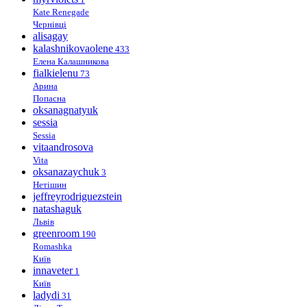
Kate Renegade
Чернівці
alisagay
kalashnikovaolene
433
Елена Калашникова
fialkielenu
73
Арина
Попасна
oksanagnatyuk
sessia
Sessia
vitaandrosova
Vita
oksanazaychuk
3
Нетішин
jeffreyrodriguezstein
natashaguk
Львів
greenroom
190
Romashka
Київ
innaveter
1
Київ
ladydi
31