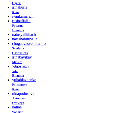
Одеса
irinakuris
Київ
ivankamarich
rusinafialka
Руслана
Вінниця
natusyalikhach
natashaburba
54
chugaevasvetlana
328
Svetlana
Слов’янськ
irinabavikay
Misstra
vitaostapiv
Vita
Вінниця
yuliablazhenko
Polosatova
Київ
ninapodusova
Antoniza
Стамбул
kalina
Чортків