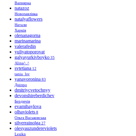
Вапнярка
natazoz
Новопавлівка
natalyaflowers
Натали
Харків
olenanagorna
marinamarina
valerafedin
yuliyatoporovat
galyayurkivboyko
35
Alina^..^
svtetiana
12
tania_lsv
yanavoronina
83
Дніпро
dmitriycvetochnyy
devonshireberdichev
Бердичів
evamihaylova
olhaviolets
8
Ольга Васьковська
silverrainolga
27
olesyauzundereviolets
Lesikn