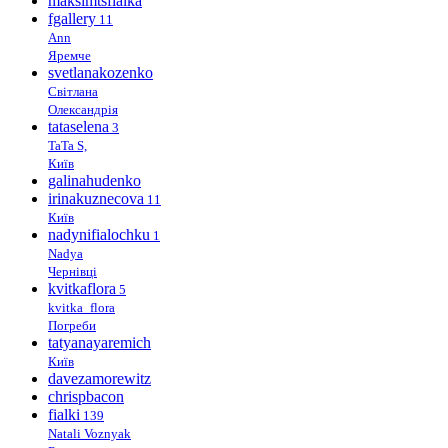
maksimtsfialka
fgallery
11
Ann
Яремче
svetlanakozenko
Світлана
Олександрія
tataselena
3
TaTa S,
Київ
galinahudenko
irinakuznecova
11
Київ
nadynifialochku
1
Nadya
Чернівці
kvitkaflora
5
kvitka_flora
Погреби
tatyanayaremich
Київ
davezamorewitz
chrispbacon
fialki
139
Natali Voznyak