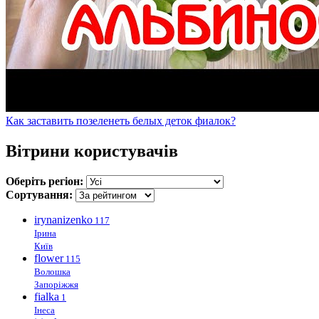
Как заставить позеленеть белых деток фиалок?
Вітрини користувачів
Оберіть регіон:
Сортування:
irynanizenko
117
Ірина
Київ
flower
115
Волошка
Запоріжжя
fialka
1
Інеса