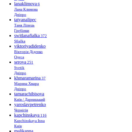
lanaklimova
6
Лана Климова
Дніпро
tatyanalipec
Таня Ліпець
Гребінки
switlanafialka
372
Sfialka
viktoriyadidenko
Вікторія Діденко
Одеса
serova
251
Svetik
Дніпро
khmaramarina
37
Марина Хмара
Дніпро
tamarachibisova
Київ / Дарницький
yaroslavpetrenko
Чернігів
kapchinskaya
116
Kapchinskaya Inna
Київ
malikanna