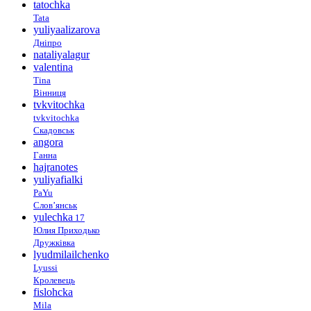
tatochka
Tata
yuliyaalizarova
Дніпро
nataliyalagur
valentina
Tina
Вінниця
tvkvitochka
tvkvitochka
Скадовськ
angora
Ганна
hajranotes
yuliyafialki
PaYu
Слов’янськ
yulechka
17
Юлия Приходько
Дружківка
lyudmilailchenko
Lyussi
Кролевець
fislohcka
Mila