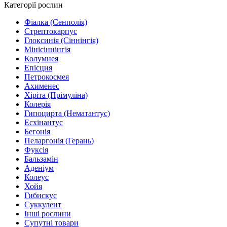
Категорії рослин
Фіалка (Сенполія)
Стрептокарпус
Глоксинія (Сіннінгія)
Мінісіннінгія
Колумнея
Епісция
Петрокосмея
Ахименес
Хіріта (Прімуліна)
Колерія
Гипоцирта (Нематантус)
Есхінантус
Бегонія
Пеларгонія (Герань)
Фуксія
Бальзамін
Аденіум
Колеус
Хойя
Гибискус
Суккулент
Інші рослини
Супутні товари