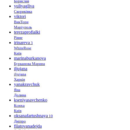
Борислав
yuliyagliva
Скориківка
viktori
ВикТори
Маріуполь
terezaprofialki
Рівне
irinareva
3
WhiteRose
Київ
marinaburkanova
Бурканова Марина
iljujana
iljujana
Харків
yanakravchuk
Яна
Долина
kseniyasavchenko
Ксюха
Київ
oksanafartushnaya
10
Дніпро
filatovanadejda