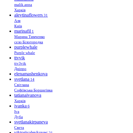
malik.anna
Харків
alevtinaflowers
31
Аля
Київ
marinafil
1
Марина Тимченко
село Білогородка
purplewhale
Purple whale
ttvvik
ttv3vik
Дніпро
elenamashenkova
svetlana
14
Світлана
Софіївська Борщагівка
tatianaivanova
Харків
ivanka
6
Iva
Дуба
svetlanakirpaneva
Света
viktoriyalevkovec
21