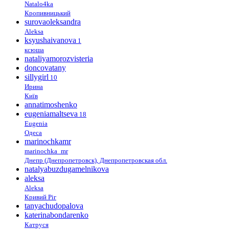
Natalo4ka
Кропивницький
surovaoleksandra
Aleksa
ksyushaivanova
1
ксюша
nataliyamorozvisteria
doncovatany
sillygirl
10
Ирина
Київ
annatimoshenko
eugeniamaltseva
18
Eugenia
Одеса
marinochkamr
marinochka_mr
Днепр (Днепропетровск), Днепропетровская обл.
natalyabuzdugamelnikova
aleksa
Aleksa
Кривий Ріг
tanyachudopalova
katerinabondarenko
Катруся