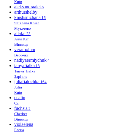
Київ
aleksandraaleks
arthurshelby
knishsnizhana
16
Snizhana Knish
Мукачево
allakit
23
Алла Кіт
Вінниця
veramolnar
Верочка
nadiyaermiychuk
4
tanyafialka
18
Tanya_fialka
Зарічне
juliafialochka
164
Julia
Київ
ccalin
Cc
fuchsia
2
Cherkes
Вінниця
violaelena
Елена