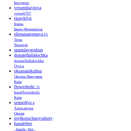
Бердичів
veramihaylova
veron6767
rinayklyn
Ірина.
Івано-Франківськ
elenanagornaya
65
Лена
Чернігів
stanislavgorkun
donatellafialochka
donatellafialochka
Одеса
oksananikulina
Оксана Никулина
Київ
flowerholic
31
InnaFlowerholic
Київ
senpoliya
4
Александра
Ожеве
mylkoruchnoyraboty
hasslefree
_hassle_free_