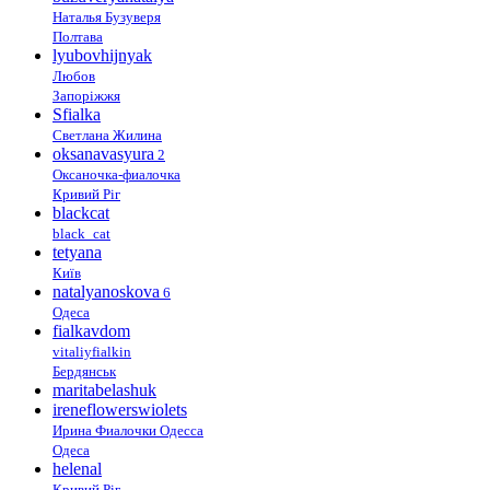
Наталья Бузуверя
Полтава
lyubovhijnyak
Любов
Запоріжжя
Sfialka
Светлана Жилина
oksanavasyura
2
Оксаночка-фиалочка
Кривий Ріг
blackcat
black_cat
tetyana
Київ
natalyanoskova
6
Одеса
fialkavdom
vitaliyfialkin
Бердянськ
maritabelashuk
ireneflowerswiolets
Ирина Фиалочки Одесса
Одеса
helenal
Кривий Ріг