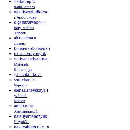
fialkidnipro
fialki_dnipro
nataliyasolodkova
г. Апостолово
olganazarenko
22
fairy_violets
Херсон
alenaalena
8
Львове
borisenkoborisenko
oksanavolyanyuk
yuliyaemelyanova
Materada
Кременчук
yanacikunkova
sorochan
10
Черкаси
elenaalshevskaya
1
yalenok
Минск
anitaxm
38
Хмельницький
nataliyamandzyuk
Kisya831
natalyaborzenko
18