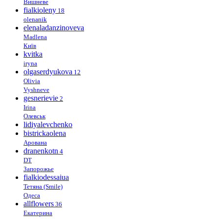
Вишневе
fialkioleny
18
olenanik
elenaladanzinoveva
Madlena
Київ
kvitka
iryna
olgaserdyukova
12
Olivia
Vyshneve
gesnerievie
2
Irina
Олевськ
lidiyalevchenko
bistrickaolena
Арована
dranenkotn
4
DT
Запорожье
fialkiodessaiua
Тетяна (Smile)
Одеса
allflowers
36
Екатерина