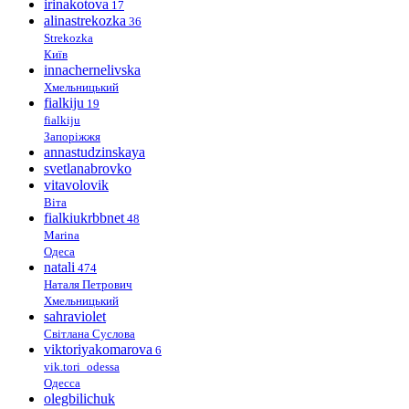
irinakotova
17
alinastrekozka
36
Strekozka
Київ
innachernelivska
Хмельницький
fialkiju
19
fialkiju
Запоріжжя
annastudzinskaya
svetlanabrovko
vitavolovik
Віта
fialkiukrbbnet
48
Marina
Одеса
natali
474
Наталя Петрович
Хмельницький
sahraviolet
Світлана Суслова
viktoriyakomarova
6
vik.tori_odessa
Одесса
olegbilichuk