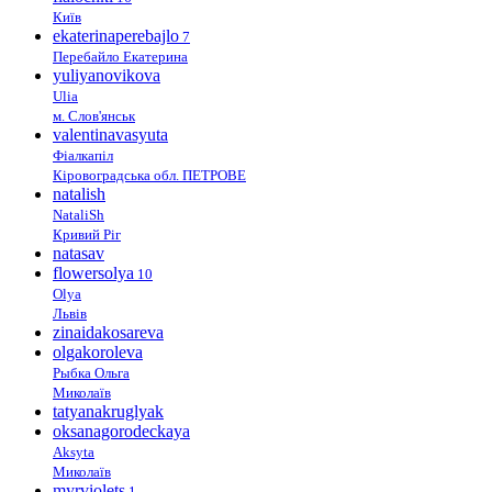
Київ
ekaterinaperebajlo
7
Перебайло Екатерина
yuliyanovikova
Ulia
м. Слов'янськ
valentinavasyuta
Фіалкапіл
Кіровоградська обл. ПЕТРОВЕ
natalish
NataliSh
Кривий Ріг
natasav
flowersolya
10
Olya
Львів
zinaidakosareva
olgakoroleva
Рыбка Ольга
Миколаїв
tatyanakruglyak
oksanagorodeckaya
Aksyta
Миколаїв
myrviolets
1