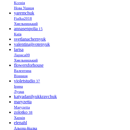
Ксенія
Нова Ушиця
yaremchuk
Fialka2018
Хмельницький
annasenpolia
15
Київ
svetlanachernyuk
valentinajivotenyuk
larisa
Лариса09
Хмельницький
flowersforhouse
Валентина
Вінниця
violetstudio
37
Ірина
Луцьк
katyadanilyukkravchuk
maryzetta
Maryzetta
zolotko
38
Харків
elenahl
Альона фіалка