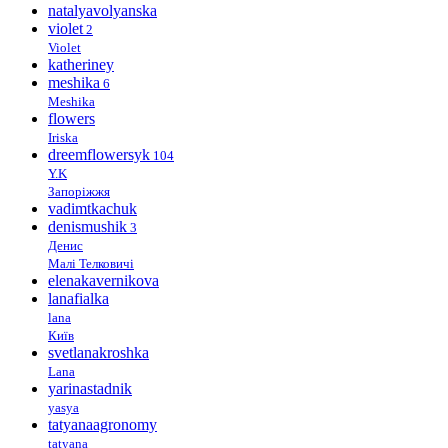
natalyavolyanska
violet
2
Violet
katheriney
meshika
6
Meshika
flowers
Iriska
dreemflowersyk
104
Y.K
Запоріжжя
vadimtkachuk
denismushik
3
Денис
Малі Телковичі
elenakavernikova
lanafialka
lana
Київ
svetlanakroshka
Lana
yarinastadnik
yasya
tatyanaagronomy
tatyana