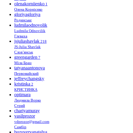
olenakorniienko
1
Олена Корнієнко
gloriyagloriya
Родинське
ludmilaodnovolik
Ludmila Odnovilik
Глеваха
jsjuliashavlak
218
JS-Julia Shavlak
Слов’янськ
greengarden
7
Міла Брац
tatyanaantonova
Первомайский
jeffreychangsky
kristinka
2
КРИСТИНКА
optimara
Людмила Ворко
Стрий
chariyamuray
vasilprozor
vdprozor@gmail.com
Самбір
buzuveryanatalya