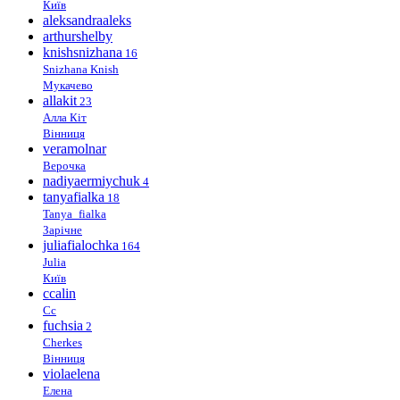
Київ
aleksandraaleks
arthurshelby
knishsnizhana
16
Snizhana Knish
Мукачево
allakit
23
Алла Кіт
Вінниця
veramolnar
Верочка
nadiyaermiychuk
4
tanyafialka
18
Tanya_fialka
Зарічне
juliafialochka
164
Julia
Київ
ccalin
Cc
fuchsia
2
Cherkes
Вінниця
violaelena
Елена