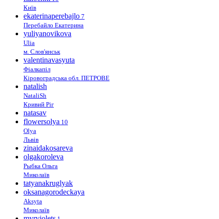
Київ
ekaterinaperebajlo
7
Перебайло Екатерина
yuliyanovikova
Ulia
м. Слов'янськ
valentinavasyuta
Фіалкапіл
Кіровоградська обл. ПЕТРОВЕ
natalish
NataliSh
Кривий Ріг
natasav
flowersolya
10
Olya
Львів
zinaidakosareva
olgakoroleva
Рыбка Ольга
Миколаїв
tatyanakruglyak
oksanagorodeckaya
Aksyta
Миколаїв
myrviolets
1