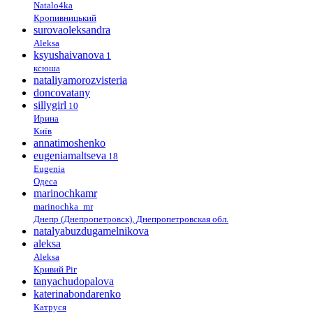
Natalo4ka
Кропивницький
surovaoleksandra
Aleksa
ksyushaivanova
1
ксюша
nataliyamorozvisteria
doncovatany
sillygirl
10
Ирина
Київ
annatimoshenko
eugeniamaltseva
18
Eugenia
Одеса
marinochkamr
marinochka_mr
Днепр (Днепропетровск), Днепропетровская обл.
natalyabuzdugamelnikova
aleksa
Aleksa
Кривий Ріг
tanyachudopalova
katerinabondarenko
Катруся