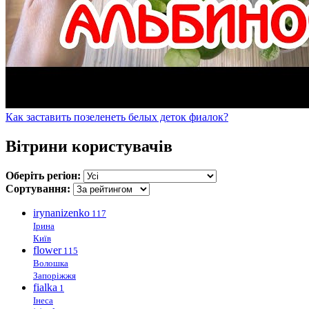
Как заставить позеленеть белых деток фиалок?
Вітрини користувачів
Оберіть регіон:
Сортування:
irynanizenko
117
Ірина
Київ
flower
115
Волошка
Запоріжжя
fialka
1
Інеса