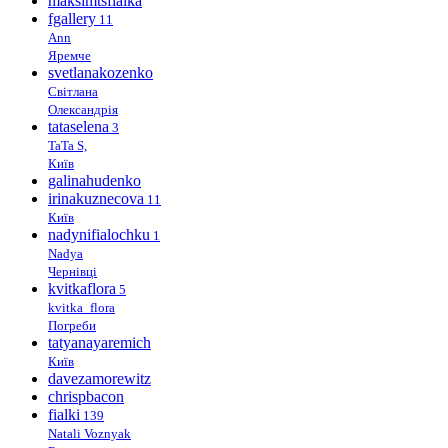
maksimtsfialka
fgallery
11
Ann
Яремче
svetlanakozenko
Світлана
Олександрія
tataselena
3
TaTa S,
Київ
galinahudenko
irinakuznecova
11
Київ
nadynifialochku
1
Nadya
Чернівці
kvitkaflora
5
kvitka_flora
Погреби
tatyanayaremich
Київ
davezamorewitz
chrispbacon
fialki
139
Natali Voznyak