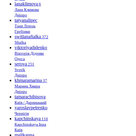
lanaklimova
6
Лана Климова
Дніпро
tatyanalipec
Таня Ліпець
Гребінки
switlanafialka
372
Sfialka
viktoriyadidenko
Вікторія Діденко
Одеса
serova
251
Svetik
Дніпро
khmaramarina
37
Марина Хмара
Дніпро
tamarachibisova
Київ / Дарницький
yaroslavpetrenko
Чернігів
kapchinskaya
116
Kapchinskaya Inna
Київ
malikanna