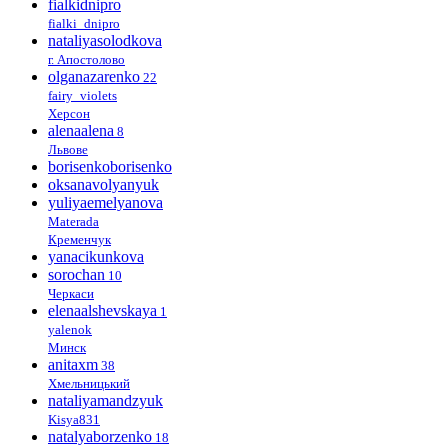
fialkidnipro
fialki_dnipro
nataliyasolodkova
г. Апостолово
olganazarenko
22
fairy_violets
Херсон
alenaalena
8
Львове
borisenkoborisenko
oksanavolyanyuk
yuliyaemelyanova
Materada
Кременчук
yanacikunkova
sorochan
10
Черкаси
elenaalshevskaya
1
yalenok
Минск
anitaxm
38
Хмельницький
nataliyamandzyuk
Kisya831
natalyaborzenko
18