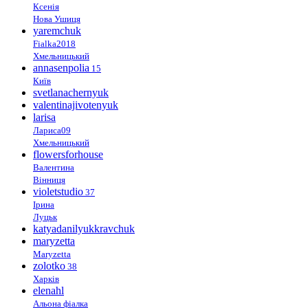
Ксенія
Нова Ушиця
yaremchuk
Fialka2018
Хмельницький
annasenpolia
15
Київ
svetlanachernyuk
valentinajivotenyuk
larisa
Лариса09
Хмельницький
flowersforhouse
Валентина
Вінниця
violetstudio
37
Ірина
Луцьк
katyadanilyukkravchuk
maryzetta
Maryzetta
zolotko
38
Харків
elenahl
Альона фіалка