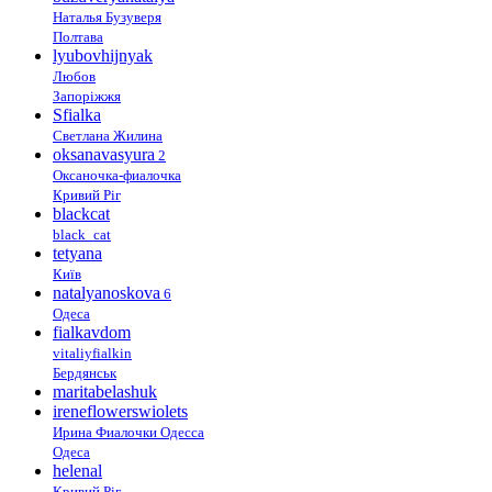
Наталья Бузуверя
Полтава
lyubovhijnyak
Любов
Запоріжжя
Sfialka
Светлана Жилина
oksanavasyura
2
Оксаночка-фиалочка
Кривий Ріг
blackcat
black_cat
tetyana
Київ
natalyanoskova
6
Одеса
fialkavdom
vitaliyfialkin
Бердянськ
maritabelashuk
ireneflowerswiolets
Ирина Фиалочки Одесса
Одеса
helenal
Кривий Ріг