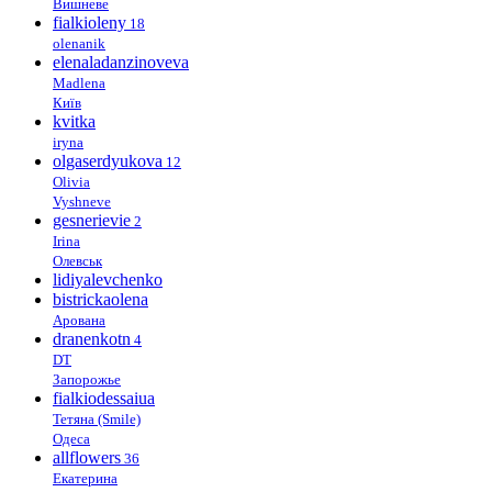
Вишневе
fialkioleny
18
olenanik
elenaladanzinoveva
Madlena
Київ
kvitka
iryna
olgaserdyukova
12
Olivia
Vyshneve
gesnerievie
2
Irina
Олевськ
lidiyalevchenko
bistrickaolena
Арована
dranenkotn
4
DT
Запорожье
fialkiodessaiua
Тетяна (Smile)
Одеса
allflowers
36
Екатерина