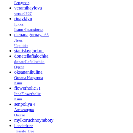
Бердичів
veramihaylova
veron6767
rinayklyn
Ірина.
Івано-Франківськ
elenanagornaya
65
Лена
Чернігів
stanislavgorkun
donatellafialochka
donatellafialochka
Одеса
oksananikulina
Оксана Никулина
Київ
flowerholic
31
InnaFlowerholic
Київ
senpoliya
4
Александра
Ожеве
mylkoruchnoyraboty
hasslefree
_hassle_free_