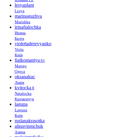
lesyaplant
Lesya
marinaguzhva
Marishka
irinafialochka
Ирина
Балта
violettaderevyanko
Viola
Київ
fialkomaniya
61
Mango
Одеса
oksanakuc
Львів
kvitocka
8
Natalocka
Кременчук
laguna
Laguna
Київ
ruslanakrasotka
alinavinnichuk
Алина