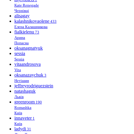
Kate Renegade
Чернівці
alisagay
kalashnikovaolene
433
Елена Калашникова
fialkielenu
73
Арина
Попасна
oksanagnatyuk
sessia
Sessia
vitaandrosova
Vita
oksanazaychuk
3
Нетішин
jeffreyrodriguezstein
natashaguk
Львів
greenroom
190
Romashka
Київ
innaveter
1
Київ
ladydi
31