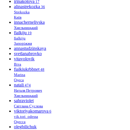
irinakotova
17
alinastrekozka
36
Strekozka
Київ
innachernelivska
Хмельницький
fialkiju
19
fialkiju
Запоріжжя
annastudzinskaya
svetlanabrovko
vitavolovik
Віта
fialkiukrbbnet
48
Marina
Одеса
natali
474
Наталя Петрович
Хмельницький
sahraviolet
Світлана Суслова
viktoriyakomarova
6
vik.tori_odessa
Одесса
olegbilichuk