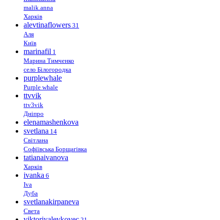
malik.anna
Харків
alevtinaflowers
31
Аля
Київ
marinafil
1
Марина Тимченко
село Білогородка
purplewhale
Purple whale
ttvvik
ttv3vik
Дніпро
elenamashenkova
svetlana
14
Світлана
Софіївська Борщагівка
tatianaivanova
Харків
ivanka
6
Iva
Дуба
svetlanakirpaneva
Света
viktoriyalevkovec
21