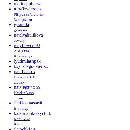
marinadobrova
toryflowers
189
Pilipchuk Victoria
Запоріжжя
gesneria
gesneria
natalyakulikova
Jewely
mayflowers
68
AKULina
Кременчук
lyudmilashpak
ksyushagodarenko
panifialka
3
Вікторія Зуб
Луцьк
nataliabuno
55
NataliaBuno
Львів
fialkiotanastasii
1
Винница
katerinanikolaychuk
Keit- Niko
Київ
fialochki
16