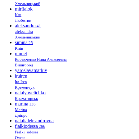
Хмельницький
mirfialok
Ksu
Люботин
aleksandra
41
aleksandra
Хмельницький
simina
25
Київ
ninnet
Костюченко Нина Алексеевна
Вишгород
yaroslavamarkiv
irairen
Ira-Iren
Кременчук
natalyavelichko
Краматорськ
marina
136
Marina
Дніпро
natalialeksandrovna
fialkiodessa
266
Fialki_odessa
Одеса