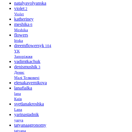
natalyavolyanska
violet
2
Violet
katheriney
meshika
6
Meshika
flowers
Iriska
dreemflowersyk
104
Y.K
Запоріжжя
vadimtkachuk
denismushik
3
Денис
Малі Телковичі
elenakavernikova
lanafialka
lana
Київ
svetlanakroshka
Lana
yarinastadnik
yasya
tatyanaagronomy
tatyana