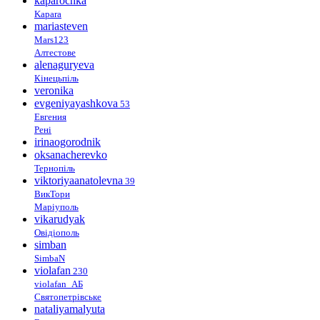
kaparochka
Kapara
mariasteven
Mars123
Алтестове
alenaguryeva
Кінецьпіль
veronika
evgeniyayashkova
53
Евгения
Рені
irinaogorodnik
oksanacherevko
Тернопіль
viktoriyaanatolevna
39
ВикТори
Маріуполь
vikarudyak
Овідіополь
simban
SimbaN
violafan
230
violafan_АБ
Святопетрівське
nataliyamalyuta