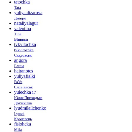
tatochka
Tata
yuliyaalizarova
Дніпро
nataliyalagur
valentina
Tina
Вінниця
tvkvitochka
tvkvitochka
Скадовськ
angora
Ганна
hajranotes
yuliyafialki
PaYu
Слов’янськ
yulechka
17
Юлия Приходько
Дружківка
lyudmilailchenko
Lyussi
Кролевець
fislohcka
Mila