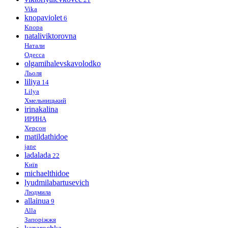
Vika
knopaviolet
6
Knopa
nataliviktorovna
Натали
Одесса
olgamihalevskavolodko
Льоля
liliya
14
Lilya
Хмельницький
irinakalina
ИРИНА
Херсон
matildathidoe
jane
ladalada
22
Київ
michaelthidoe
lyudmilabartusevich
Людмила
allainua
9
Alla
Запоріжжя