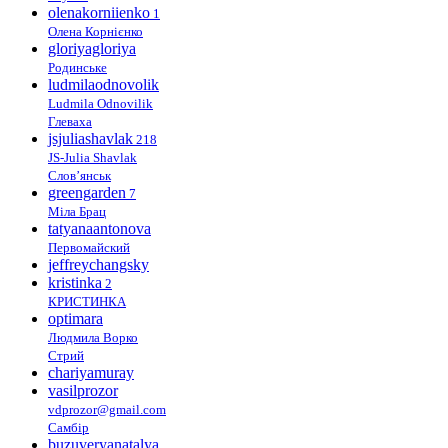
olenakorniienko
1
Олена Корнієнко
gloriyagloriya
Родинське
ludmilaodnovolik
Ludmila Odnovilik
Глеваха
jsjuliashavlak
218
JS-Julia Shavlak
Слов’янськ
greengarden
7
Міла Брац
tatyanaantonova
Первомайский
jeffreychangsky
kristinka
2
КРИСТИНКА
optimara
Людмила Ворко
Стрий
chariyamuray
vasilprozor
vdprozor@gmail.com
Самбір
buzuveryanatalya