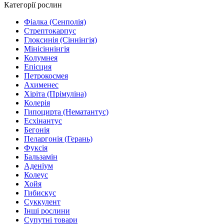
Категорії рослин
Фіалка (Сенполія)
Стрептокарпус
Глоксинія (Сіннінгія)
Мінісіннінгія
Колумнея
Епісция
Петрокосмея
Ахименес
Хіріта (Прімуліна)
Колерія
Гипоцирта (Нематантус)
Есхінантус
Бегонія
Пеларгонія (Герань)
Фуксія
Бальзамін
Аденіум
Колеус
Хойя
Гибискус
Суккулент
Інші рослини
Супутні товари