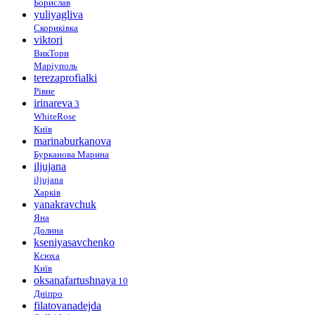
Борислав
yuliyagliva
Скориківка
viktori
ВикТори
Маріуполь
terezaprofialki
Рівне
irinareva
3
WhiteRose
Київ
marinaburkanova
Бурканова Марина
iljujana
iljujana
Харків
yanakravchuk
Яна
Долина
kseniyasavchenko
Ксюха
Київ
oksanafartushnaya
10
Дніпро
filatovanadejda