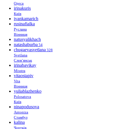
Одеса
irinakuris
Київ
ivankamarich
rusinafialka
Руслана
Вінниця
natusyalikhach
natashaburba
54
chugaevasvetlana
328
Svetlana
Слов’янськ
irinabavikay
Misstra
vitaostapiv
Vita
Вінниця
yuliablazhenko
Polosatova
Київ
ninapodusova
Antoniza
Стамбул
kalina
Чортків