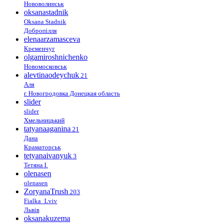
Нововолинськ
oksanastadnik
Oksana Stadnik
Добропілля
elenaarzamasceva
Кременчуг
olgamiroshnichenko
Новомосковськ
alevtinaodeychuk
21
Аля
г. Новогродовка Донецкая область
slider
slider
Хмельницький
tatyanaaganina
21
Дана
Краматорськ
tetyanaivanyuk
3
Тетяна І.
olenasen
olenasen
ZoryanaTrush
203
Fialka_Lviv
Львів
oksanakuzema