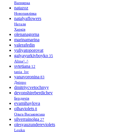
Вапнярка
natazoz
Новопавлівка
natalyaflowers
Натали
Харків
olenanagorna
marinamarina
valerafedin
yuliyatoporovat
galyayurkivboyko
35
Alina^..^
svtetiana
12
tania_lsv
yanavoronina
83
Дніпро
dmitriycvetochnyy
devonshireberdichev
Бердичів
evamihaylova
olhaviolets
8
Ольга Васьковська
silverrainolga
27
olesyauzundereviolets
Lesikn